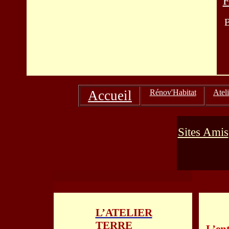
B
Accueil
Rénov'Habitat
Ateli
Sites Amis
L’ATELIER
TERRE